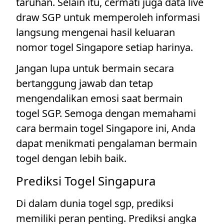
taruhan. Selain itu, cermati juga data live
draw SGP untuk memperoleh informasi
langsung mengenai hasil keluaran
nomor togel Singapore setiap harinya.
Jangan lupa untuk bermain secara
bertanggung jawab dan tetap
mengendalikan emosi saat bermain
togel SGP. Semoga dengan memahami
cara bermain togel Singapore ini, Anda
dapat menikmati pengalaman bermain
togel dengan lebih baik.
Prediksi Togel Singapura
Di dalam dunia togel sgp, prediksi
memiliki peran penting. Prediksi angka