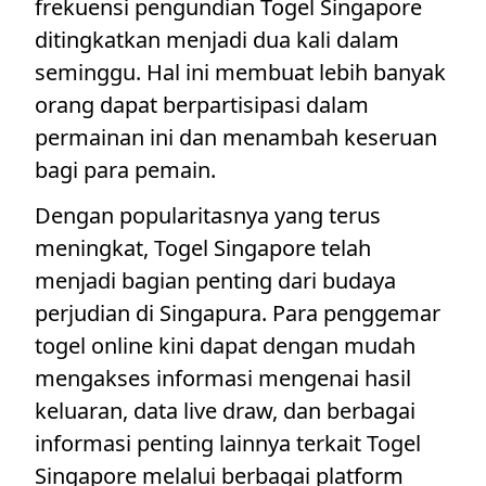
frekuensi pengundian Togel Singapore
ditingkatkan menjadi dua kali dalam
seminggu. Hal ini membuat lebih banyak
orang dapat berpartisipasi dalam
permainan ini dan menambah keseruan
bagi para pemain.
Dengan popularitasnya yang terus
meningkat, Togel Singapore telah
menjadi bagian penting dari budaya
perjudian di Singapura. Para penggemar
togel online kini dapat dengan mudah
mengakses informasi mengenai hasil
keluaran, data live draw, dan berbagai
informasi penting lainnya terkait Togel
Singapore melalui berbagai platform